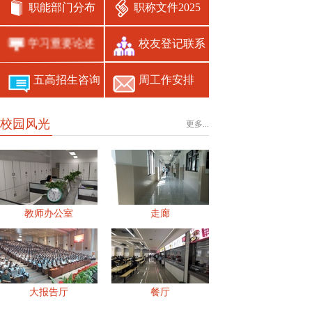
职能部门分布
职称文件2025
学习重要论述
校友登记联系
五高招生咨询
周工作安排
校园风光
更多...
教师办公室
走廊
大报告厅
餐厅